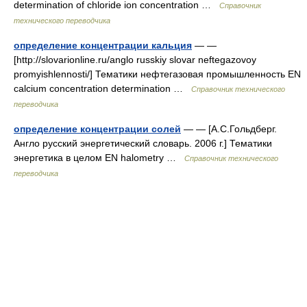
determination of chloride ion concentration …
Справочник
технического переводчика
определение концентрации кальция
— —
[http://slovarionline.ru/anglo russkiy slovar neftegazovoy
promyishlennosti/] Тематики нефтегазовая промышленность EN
calcium concentration determination …
Справочник технического
переводчика
определение концентрации солей
— — [А.С.Гольдберг.
Англо русский энергетический словарь. 2006 г.] Тематики
энергетика в целом EN halometry …
Справочник технического
переводчика