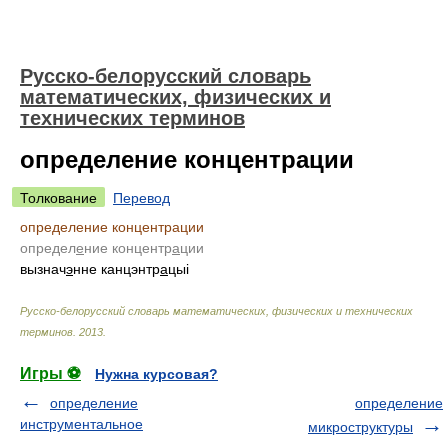
Русско-белорусский словарь
математических, физических и
технических терминов
определение концентрации
Толкование
Перевод
определение концентрации
определ
е
ние концентр
а
ции
вызнач
э
нне канцэнтр
а
цыі
Русско-белорусский словарь математических, физических и технических
терминов
.
2013
.
Игры ⚽
Нужна курсовая?
определение
определение
инструментальное
микроструктуры