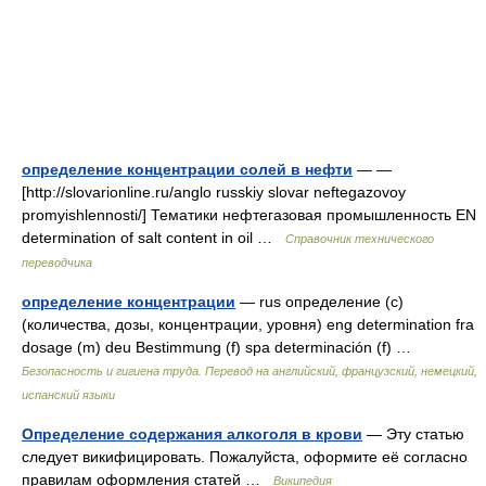
определение концентрации солей в нефти
— —
[http://slovarionline.ru/anglo russkiy slovar neftegazovoy
promyishlennosti/] Тематики нефтегазовая промышленность EN
determination of salt content in oil …
Справочник технического
переводчика
определение концентрации
— rus определение (с)
(количества, дозы, концентрации, уровня) eng determination fra
dosage (m) deu Bestimmung (f) spa determinación (f) …
Безопасность и гигиена труда. Перевод на английский, французский, немецкий,
испанский языки
Определение содержания алкоголя в крови
— Эту статью
следует викифицировать. Пожалуйста, оформите её согласно
правилам оформления статей …
Википедия